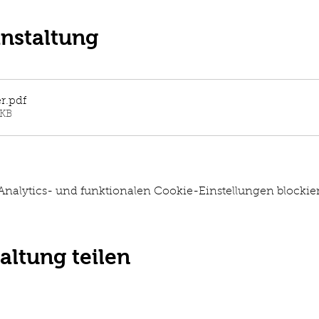
anstaltung
r
.pdf
7KB
alytics- und funktionalen Cookie-Einstellungen blockier
altung teilen