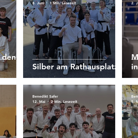
8. Juni
1 Min. Lesezeit
2. J
r den
M
Silber am Rathausplatz
i
Benedikt Safer
Ben
12. Mai
2 Min. Lesezeit
5. 