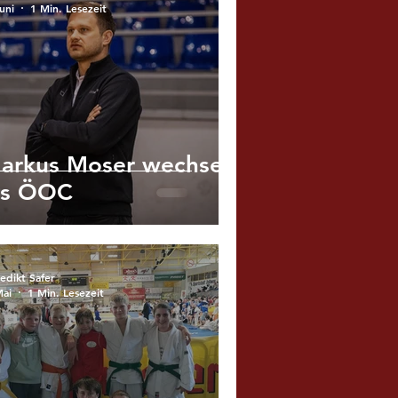
uni
1 Min. Lesezeit
arkus Moser wechselt
ns ÖOC
edikt Safer
Mai
1 Min. Lesezeit