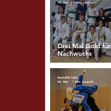
15. Juni
1 Min. Lesezeit
Drei Mal Gold fü
Nachwuchs
Benedikt Safer
24. Mai
1 Min. Lesezeit