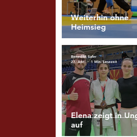
Weiterhin ohne
Heimsieg
Benedikt Safer
27. Apr.
1 Min. Lesezeit
Elena zeigt in Un
auf