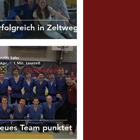
rfolgreich in Zeltweg
edikt Safer
 Apr.
1 Min. Lesezeit
eues Team punktet