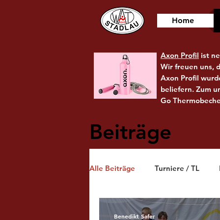
Home
Axon Profil
ist n
Wir freuen uns, 
Axon Profil wurd
beliefern. Zum u
Go Thermobecher
Beiträge
Alle Beiträge
Turniere / TL
Benedikt Safer