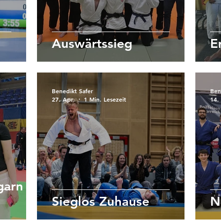
Auswärtssieg
E
Benedikt Safer
Ben
27. Apr.
1 Min. Lesezeit
14.
garn
Sieglos Zuhause
N