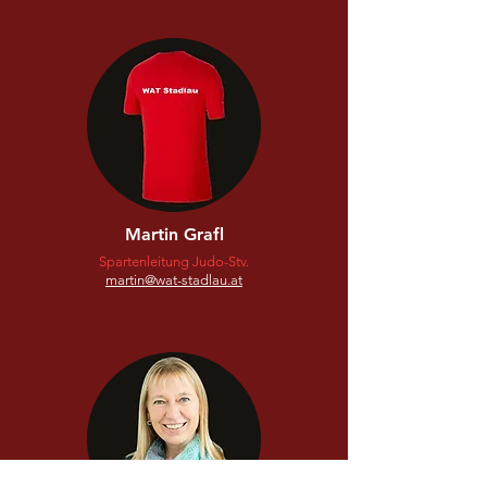
Martin Grafl
Spartenleitung Judo-Stv.
martin@wat-stadlau.at